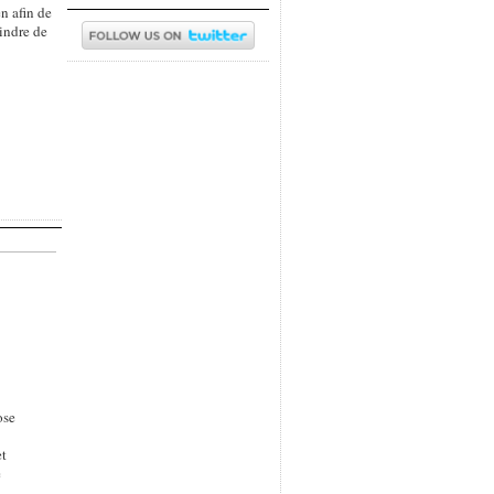
n afin de
oindre de
ose
et
e