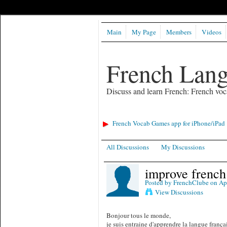
Main
My Page
Members
Videos
French Lan
Discuss and learn French: French voc
French Vocab Games app for iPhone/iPad
All Discussions
My Discussions
improve french
Posted by
FrenchClube
on Apr
View Discussions
Bonjour tous le monde,
je suis entraine d'apprendre la langue franç