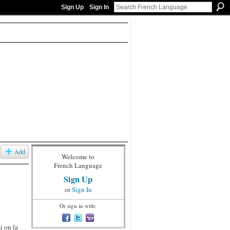
Sign Up
Sign In
Add
Welcome to
French Language
Sign Up
or
Sign In
Or sign in with:
i on la