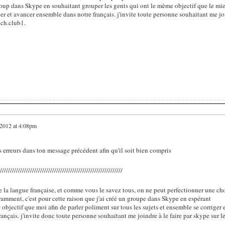
 group dans Skype en souhaitant grouper les gents qui ont le mème objectif que le mie
iger et avancer ensemble dans notre français. j'invite toute personne souhaitant me j
nch.club1.
2012 at 4:08pm
 erreurs dans ton message précédent afin qu'il soit bien compris
/////////////////////////////////////////////////////////////
de la langue française, et comme vous le savez tous, on ne peut perfectionner une ch
ramment, c'est pour cette raison que j'ai créé un groupe dans Skype en espérant
bjectif que moi afin de parler poliment sur tous les sujets et ensemble se corriger 
ançais. j'invite donc toute personne souhaitant me joindre à le faire par skype sur l