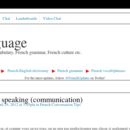
Chat
Leaderboards
Video Chat
guage
abulary, French grammar, French culture etc.
French-English dictionary
French grammar
French vocab/phrases
For the latest updates, follow
@FrenchUpdates
on Twitter!
 speaking (communication)
il 29, 2012 at 3:05pm in
French Conversation Tips
aise, et comme vous savez tous, on ne peu pas perfectionner une chose si seulement s