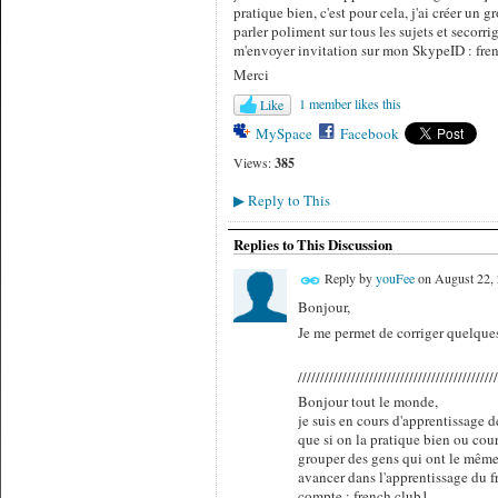
pratique bien, c'est pour cela, j'ai créer un
parler poliment sur tous les sujets et secorr
m'envoyer invitation sur mon SkypeID : fre
Merci
1 member likes this
Like
MySpace
Facebook
Views:
385
Reply to This
▶
Replies to This Discussion
Reply by
youFee
on
August 22, 
Bonjour,
Je me permet de corriger quelques
/////////////////////////////////////////////
Bonjour tout le monde,
je suis en cours d'apprentissage 
que si on la pratique bien ou cou
grouper des gens qui ont le même o
avancer dans l'apprentissage du fr
compte : french.club1.